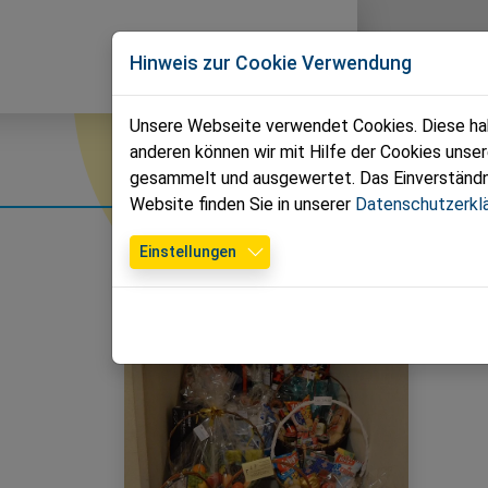
Direkt zur Hauptnavigation springen
Direkt zum Inhalt springen
Volkspartei
News
T
Hinweis zur Cookie Verwendung
Schwarzau am Steinfeld
Unsere Webseite verwendet Cookies. Diese habe
anderen können wir mit Hilfe der Cookies unse
Fotos
gesammelt und ausgewertet. Das Einverständnis
Website finden Sie in unserer
Datenschutzerkl
Einstellungen
Jahr auswählen